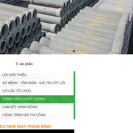
0
Giỏ hàng
sản phẩm
LỜI GIỚI THIỆU
SỨ MỆNH - TẦM NHÌN - GIÁ TRỊ CỐT LÕI
CƠ CẤU TỔ CHỨC
CHÍNH SÁCH CHẤT LƯỢNG
CAM KẾT HÀNH ĐỘNG
CÔNG TRÌNH ĐÃ THI CÔNG
DEO NHÀ MÁY PHẠM ĐÌNH