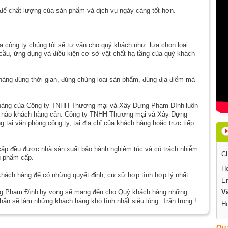
ến để chất lượng của sản phẩm và dịch vụ ngày càng tốt hơn.
a công ty chúng tôi sẽ tư vấn cho quý khách như: lựa chọn loại
cầu, ứng dụng và điều kiện cơ sở vật chất hạ tầng của quý khách
 hàng đúng thời gian, đúng chủng loại sản phẩm, đúng địa điểm mà
h hàng của Công ty TNHH Thương mại và Xây Dựng Phạm Đình
luôn
hi nào khách hàng cần. Công ty TNHH Thương mại và Xây Dựng
tại văn phòng công ty, tại địa chỉ của khách hàng hoặc trực tiếp
cấp đều được nhà sản xuất bảo hành nghiêm túc và có trách nhiễm
Ch
u phẩm cấp.
Ho
a khách hàng để có những quyết định, cư xử hợp tình hợp lý nhất.
E
g Phạm Đình
hy vọng sẽ mang đến cho Quý khách hàng những
V
hắn sẽ làm những khách hàng khó tính nhất siêu lòng. Trân trọng !
Ho
Qu