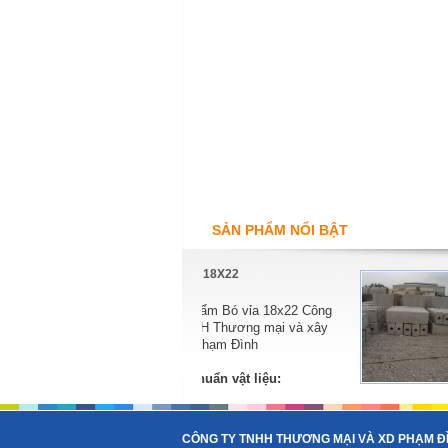
SẢN PHẨM NỔI BẬT
BÓ VỈA 18X22
BÓ VỈA 18X30
Sản phẩm Bó vỉa 18x22 Công
Sản phẩm Bó vỉa 18x
ty TNHH Thương mại và xây
ty TNHH Thương mại 
dựng Phạm Đình
dựng Phạm Đình
Tiêu chuẩn vật liệu:
Tiêu chuẩn vật liệu:
được cung cấp bởi các nhà
-
Xi măng PCB-40: được cung cấp bởi cá
cung cấp uy tín,...
CÔNG TY TNHH THƯƠNG MẠI VÀ XD PHẠM Đ