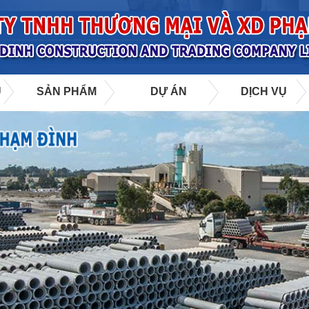
U
SẢN PHẨM
DỰ ÁN
DỊCH VỤ