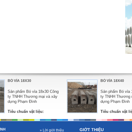
BÓ VỈA 18X40
30 Công
Sản phẩm Bó vỉa 18x40 Công
và xây
ty TNHH Thương mại và xây
dựng Phạm Đình
Tiêu chuẩn vật liệu:
c nhà
-
Xi măng PCB-40: được cung cấp bởi các nhà
cung cấp uy tín,...
ÌNH
GIỚT THIỆU
» Lời giới thiệu