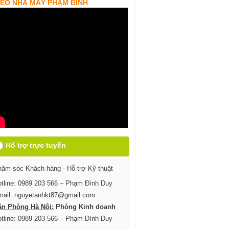
DEO NHÀ MÁY PHẠM ĐÌNH
Hổ trợ trực tuyến
ăm sóc Khách hàng - Hỗ trợ Kỹ thuật
tline: 0989 203 566 – Phạm Đình Duy
mail:
nguyetanhkt87@gmail.com
ăn Phòng Hà Nội:
Phòng Kinh doanh
tline: 0989 203 566 – Phạm Đình Duy