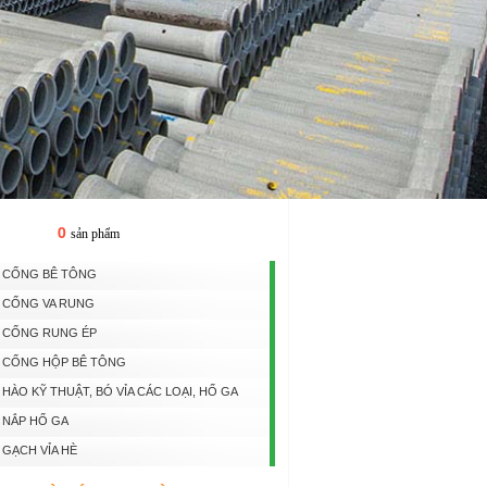
0
Giỏ hàng
sản phẩm
CỐNG BÊ TÔNG
CỐNG VA RUNG
CỐNG RUNG ÉP
CỐNG HỘP BÊ TÔNG
HÀO KỸ THUẬT, BÓ VỈA CÁC LOẠI, HỐ GA
NẮP HỐ GA
GẠCH VỈA HÈ