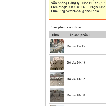
Văn phòng Công ty:
Thôn Bùi Xá (NR:
Điện thoại:
0989 203 566 – Phạm Đình
Email:
nguyetanhkt87@gmail.com
Sản phẩm cùng loại:
Hình
Tên sản phẩm:
Bó vỉa 15x15
Bó vỉa 20x43
Bó vỉa 18x22
Bó vỉa 18x30