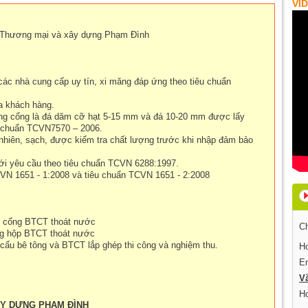
VI
 Thương mại và xây dựng Phạm Đình
c nhà cung cấp uy tín, xi măng đáp ứng theo tiêu chuẩn
a khách hàng.
o ống cống là đá dăm cỡ hạt 5-15 mm và đá 10-20 mm được lấy
u chuẩn TCVN7570 – 2006.
 nhiên, sạch, được kiểm tra chất lượng trước khi nhập đảm bảo
với yêu cầu theo tiêu chuẩn TCVN 6288:1997.
CVN 1651 - 1:2008 và tiêu chuẩn TCVN 1651 - 2:2008
g cống BTCT thoát nước
Ch
ng hộp BTCT thoát nước
cấu bê tông và BTCT lắp ghép thi công và nghiệm thu.
Ho
E
V
Ho
ÂY DỰNG PHẠM ĐÌNH