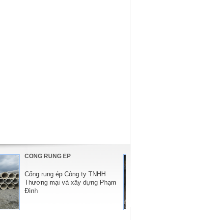
CỐNG RUNG ÉP
CỐNG VA RU
Cống rung ép Công ty TNHH
Sản phẩm Cốn
Thương mại và xây dựng Phạm
ty TNHH Thươ
Đình
dựng Phạm Đ
Tiêu chuẩn vậ