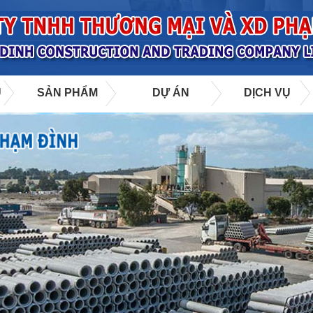
U
SẢN PHẨM
DỰ ÁN
DỊCH VỤ