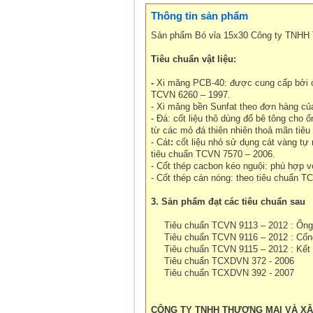
Thông tin sản phẩm
Sản phẩm Bó vỉa 15x30 Công ty TNHH
Tiêu chuẩn vật liệu:
-
Xi măng PCB-40: được cung cấp bởi cá
TCVN 6260 – 1997.
- Xi măng bền Sunfat theo đơn hàng củ
- Đá: cốt liệu thô dùng đổ bê tông ch
từ các mỏ đá thiên nhiên thoả mãn tiê
- Cát
:
cốt liệu nhỏ sử dụng cát vàng tự
tiêu chuẩn TCVN 7570 – 2006.
- Cốt thép cacbon kéo nguội: phù hợp 
- Cốt thép cán nóng: theo tiêu chuẩn T
3. Sản phẩm đạt các tiêu chuẩn sau
Tiêu chuẩn TCVN 9113 – 2012 : Ốn
Tiêu chuẩn TCVN 9116 – 2012 : Cố
Tiêu chuẩn TCVN 9115 – 2012 : Kết 
Tiêu chuẩn TCXDVN 372 - 2006
Tiêu chuẩn TCXDVN 392 - 2007
CÔNG TY TNHH THƯƠNG MẠI VÀ X