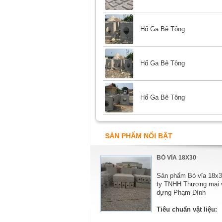
Hố Ga Bê Tông
Hố Ga Bê Tông
Hố Ga Bê Tông
SẢN PHẨM NỔI BẬT
BÓ VỈA 18X22
BÓ VỈA 18X30
Sản phẩm Bó vỉa 18x22 Công
Sản phẩm Bó vỉa 18x
ty TNHH Thương mại và xây
ty TNHH Thương mại 
dựng Phạm Đình
dựng Phạm Đình
Tiêu chuẩn vật liệu:
Tiêu chuẩn vật liệu: