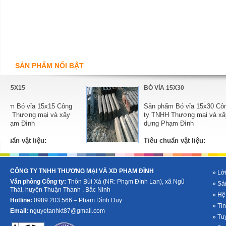
SẢN PHẨM NỔI BẬT
A 18X30
BÓ VỈA 18X40
hẩm Bó vỉa 18x30 Công
Sản phẩm Bó vỉa 18x40 Côn
HH Thương mại và xây
ty TNHH Thương mại và xây
Phạm Đình
dựng Phạm Đình
huẩn vật liệu:
Tiêu chuẩn vật liệu:
ung cấp bởi các nhà
-
Xi măng PCB-40: được cung cấp bởi các nhà
cung cấp uy tín,...
CÔNG TY TNHH THƯƠNG MẠI VÀ XD PHẠM ĐÌNH
» Lời
Văn phòng Công ty:
Thôn Bùi Xá (NR: Phạm Đình Lan), xã Ngũ
» Sả
Thái, huyện Thuận Thành , Bắc Ninh
» Hệ
Hotline:
0989 203 566 – Phạm Đình Duy
» Tin
Email:
nguyetanhkt87@gmail.com
» Tu