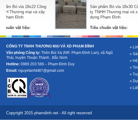
ông
Sản phẩm Bó vỉa 18x30 Công
ây
ty TNHH Thương mại và xây
dựng Phạm Đình
Tiêu chuẩn vật liệu:
à
-
Xi măng PCB-40: được cung cấp bởi các nhà
-
Xi măng PCB-
cung cấp uy tín,...
cung cấp uy tín
CÔNG TY TNHH THƯƠNG MẠI VÀ XD PHẠM ĐÌNH
» Lời
Văn phòng Công ty:
Thôn Bùi Xá (NR: Phạm Đình Lan), xã Ngũ
» Sả
Thái, huyện Thuận Thành , Bắc Ninh
» Hệ
Hotline:
0989 203 566 – Phạm Đình Duy
» Tin
Email:
nguyetanhkt87@gmail.com
» Tu
» Dự
» Li
Copyright 2015 phamdinh.net - All right reserved