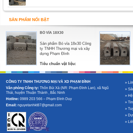
SẢN PHẨM NỔI BẬT
BÓ VỈA 18X30
Sản phẩm Bó vỉa 18x30 Công
ty TNHH Thương mại và xây
dựng Phạm Đình
Tiêu chuẩn vật liệu:
-
Xi măng PCB-40: được cung cấp bởi các nhà
-
Xi măng PCB-40: 
cung cấp uy tín,...
cung cấp uy tín,...
CÔNG TY TNHH THƯƠNG MẠI VÀ XD PHẠM ĐÌNH
» Lời
Văn phòng Công ty:
Thôn Bùi Xá (NR: Phạm Đình Lan), xã Ngũ
» Sả
Thái, huyện Thuận Thành , Bắc Ninh
» Hệ
Hotline:
0989 203 566 – Phạm Đình Duy
» Tin
Email:
nguyetanhkt87@gmail.com
» Tu
» Dự
» Li