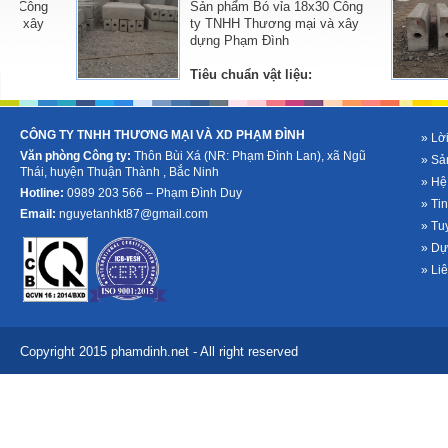
Sản phẩm Bó vỉa 18x30 Công
ty TNHH Thương mại và xây
dựng Phạm Đình
Tiêu chuẩn vật liệu:
-
Xi măng PCB-40: được cung cấp bởi các nhà
-
Xi măng PCB-40:
cung cấp uy tín,...
cung cấp uy tín,...
CÔNG TY TNHH THƯƠNG MẠI VÀ XD PHẠM ĐÌNH
» Lời
Văn phòng Công ty:
Thôn Bùi Xá (NR: Phạm Đình Lan), xã Ngũ
» Sả
Thái, huyện Thuận Thành , Bắc Ninh
» Hệ
Hotline:
0989 203 566 – Phạm Đình Duy
» Tin
Email:
nguyetanhkt87@gmail.com
» Tu
» Dự
» Li
Copyright 2015 phamdinh.net - All right reserved