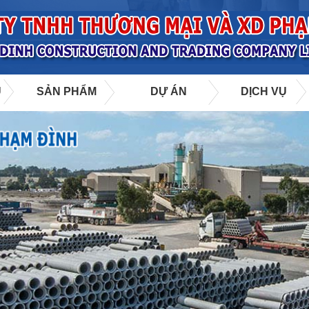
U
SẢN PHẨM
DỰ ÁN
DỊCH VỤ