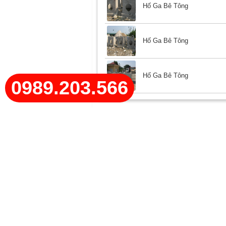
Hố Ga Bê Tông
Hố Ga Bê Tông
Hố Ga Bê Tông
0989.203.566
SẢN PHẨM NỔI BẬT
BÓ VỈA 18X22
BÓ VỈA 18X30
Sản phẩm Bó vỉa 18x22 Công
Sản phẩm Bó vỉa 18x
ty TNHH Thương mại và xây
ty TNHH Thương mại 
dựng Phạm Đình
dựng Phạm Đình
Tiêu chuẩn vật liệu:
Tiêu chuẩn vật liệu:
được cung cấp bởi các nhà
-
Xi măng PCB-40: được cung cấp bởi cá
cung cấp uy tín,...
CÔNG TY TNHH THƯƠNG MẠI VÀ XD PHẠM Đ