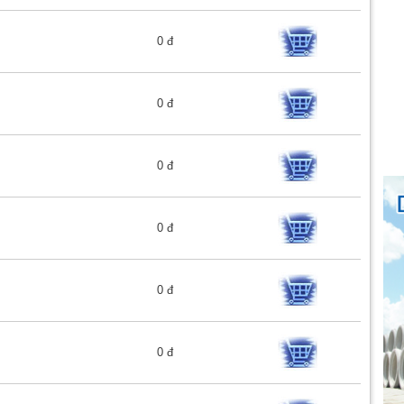
0 đ
0 đ
0 đ
0 đ
0 đ
0 đ