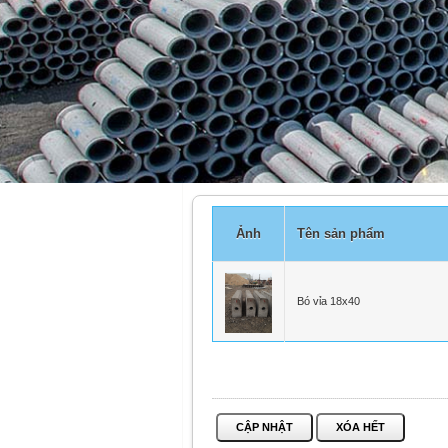
Ảnh
Tên sản phẩm
Bó vỉa 18x40