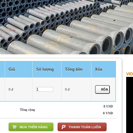
Giá
Số lượng
Tổng tiền
Xóa
VI
0 đ
0 đ
0 USD
Tổng cộng
0 VNĐ
MUA THÊM HÀNG
THANH TOÁN LUÔN