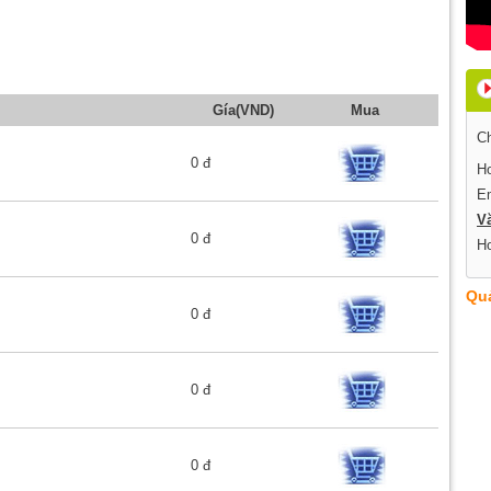
Gía(VND)
Mua
Ch
0 đ
Ho
E
V
0 đ
Ho
Qu
0 đ
0 đ
0 đ