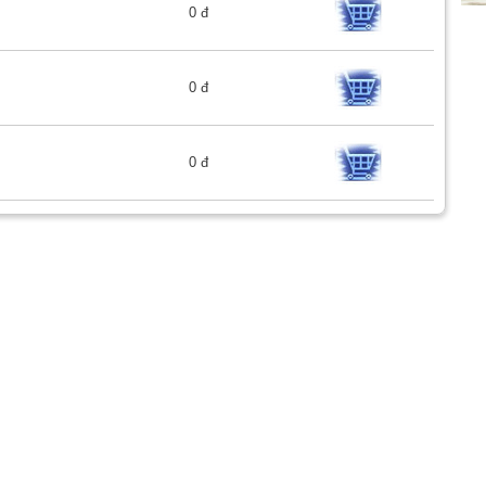
0 đ
0 đ
0 đ
BÓ VỈA 18X40
30 Công
Sản phẩm Bó vỉa 18x40 Công
và xây
ty TNHH Thương mại và xây
dựng Phạm Đình
Tiêu chuẩn vật liệu:
c nhà
-
Xi măng PCB-40: được cung cấp bởi các nhà
cung cấp uy tín,...
ÌNH
GIỚT THIỆU
» Lời giới thiệu